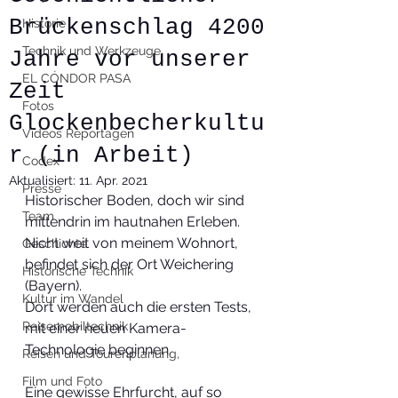
Brückenschlag 4200
Historie
Technik und Werkzeuge
Jahre vor unserer
EL CÓNDOR PASA
Zeit
Fotos
Glockenbecherkultu
Videos Reportagen
r (in Arbeit)
Codex
Aktualisiert:
11. Apr. 2021
Presse
Historischer Boden, doch wir sind 
Team
mittendrin im hautnahen Erleben.
Nicht weit von meinem Wohnort, 
Geschichte
befindet sich der Ort Weichering 
Historische Technik
(Bayern).
Kultur im Wandel
Dort werden auch die ersten Tests, 
Reisemobiltechnik
mit einer neuen Kamera-
Technologie beginnen.
Reisen und Tourenplanung,
Film und Foto
Eine gewisse Ehrfurcht, auf so 