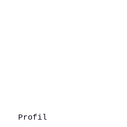
Technik
to und Video
Profil