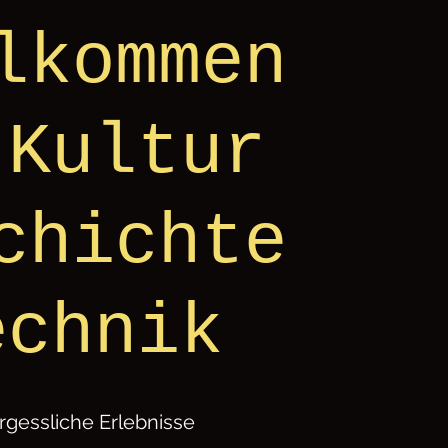
lkommen
 Kultur
chichte
echnik
gessliche Erlebnisse