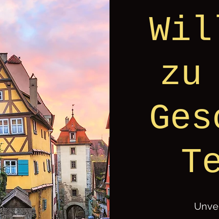
Wil
zu
Ges
T
Unver