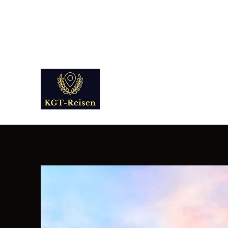
info@kgt-
reisen.com
Kultur Geschichte 
Reise - und Reisemobil Blog Fo