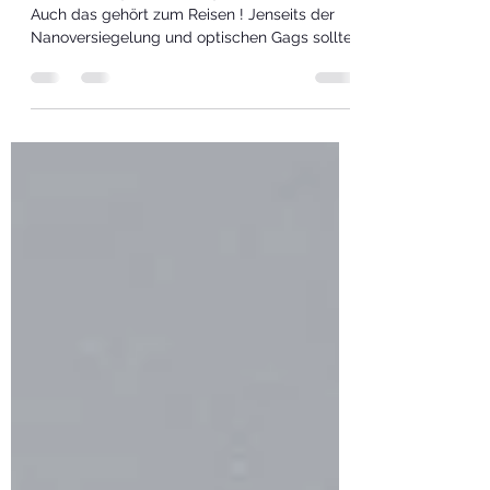
Reifen und Bremsen!
Concord Liner 990 M MAN
Hat das Zeug zum Supergau ! Lieber Leser !
Auch das gehört zum Reisen ! Jenseits der
Nanoversiegelung und optischen Gags sollte
man...