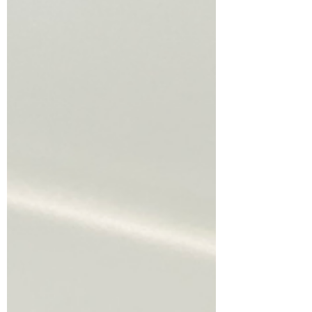
! Am 15 Oktober werde ich gegen Spanien
fahren ! Dieser Artikel wird die einzelnen
Etappen der Reise dokumentieren! Zur
Überwindung der Mautstationen in Frankreich
und Spanien wird