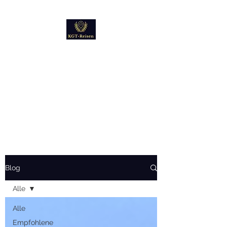
Kultur
Geschichte
Technik
Reise - und Reisemobil
Blog Foto und Video
Blog
Alle
Alle
Empfohlene