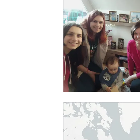
EL CÓNDOR PASA
Fot
Team
Geschichte
Reisemobiltechnik
Rei