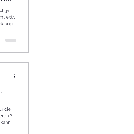
ch ja
cht extra
cklung
,
ür die
ieren ?
t kann