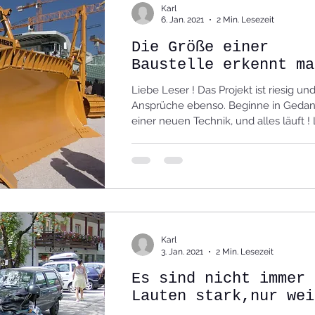
Karl
6. Jan. 2021
2 Min. Lesezeit
Die Größe einer
Baustelle erkennt ma
Werkzeug
Liebe Leser ! Das Projekt ist riesig u
Ansprüche ebenso. Beginne in Gedan
einer neuen Technik, und alles läuft ! L
Karl
3. Jan. 2021
2 Min. Lesezeit
Es sind nicht immer 
Lauten stark,nur wei
sie lautstark sind.