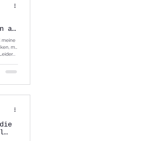
n am
nd meine
ken, mit
eider...
die
l