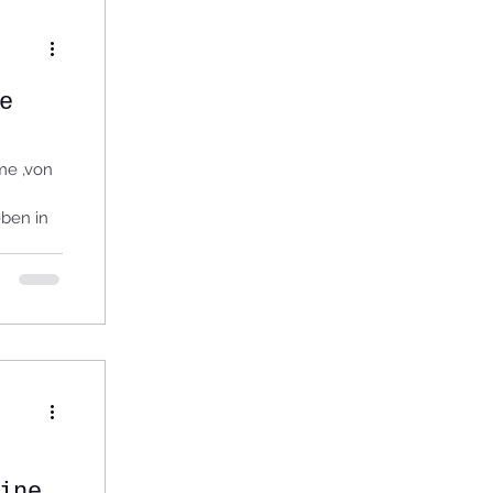
e
me ,von
eben in
inem