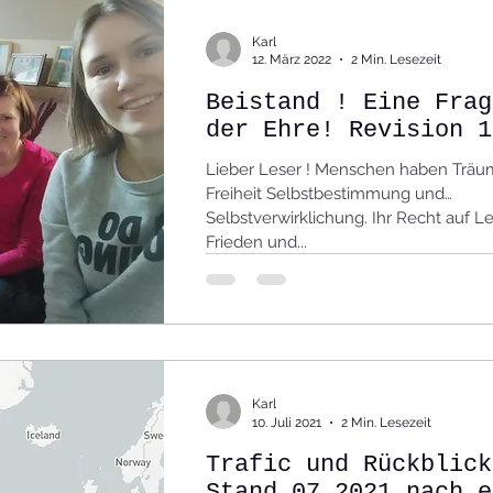
os
Videos Reportagen
Codex
Presse
Karl
12. März 2022
2 Min. Lesezeit
Beistand ! Eine Frag
der Ehre! Revision 1
Historische Technik
Kultur im Wandel
Lieber Leser ! Menschen haben Träu
Freiheit Selbstbestimmung und
sen und Tourenplanung,
Film und Foto
Selbstverwirklichung. Ihr Recht auf L
Frieden und...
Karl
10. Juli 2021
2 Min. Lesezeit
Trafic und Rückblick
Stand 07.2021 nach e