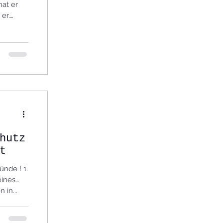
 er.
hutz
t
nde ! 1.
eines
Schaden in...