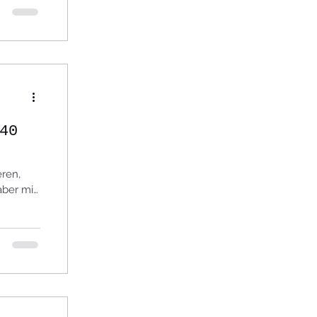
40
eren,
aber mit