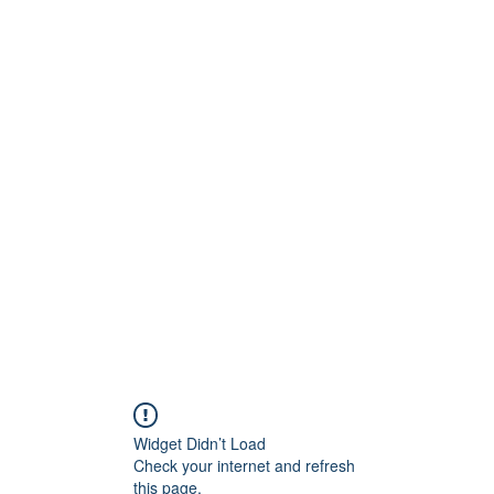
Technik
to und Video
Widget Didn’t Load
Check your internet and refresh
this page.