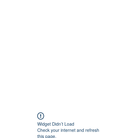
Technik
to und Video
Widget Didn’t Load
Check your internet and refresh
this page.