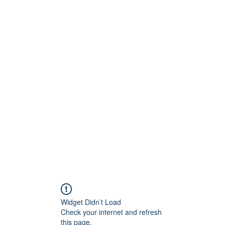
Technik
to und Video
Widget Didn’t Load
Check your internet and refresh
this page.