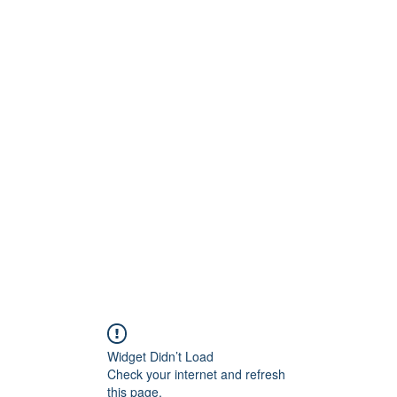
Technik
to und Video
Widget Didn’t Load
Check your internet and refresh
this page.