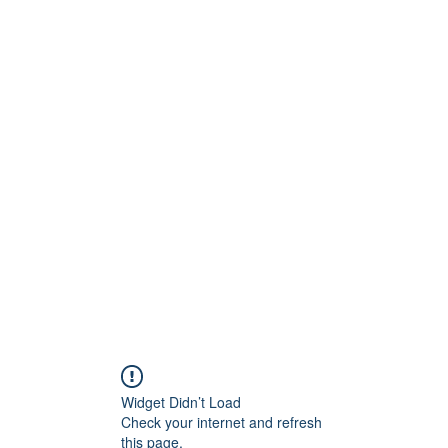
Technik
to und Video
Widget Didn’t Load
Check your internet and refresh
this page.