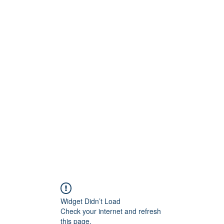
Technik
to und Video
Widget Didn’t Load
Check your internet and refresh
this page.