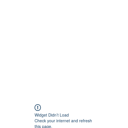
Technik
to und Video
Widget Didn’t Load
Check your internet and refresh
this page.