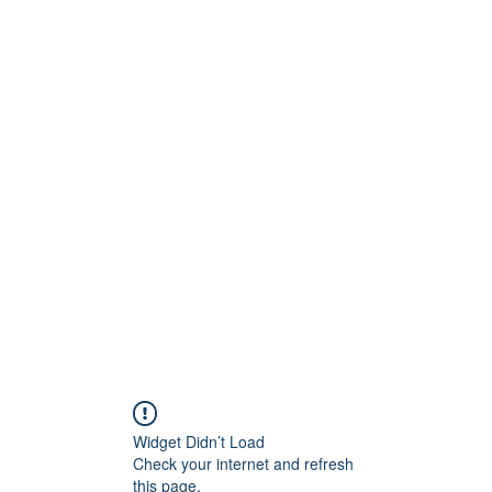
Technik
to und Video
Widget Didn’t Load
Check your internet and refresh
this page.