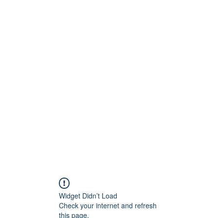
Technik
to und Video
Widget Didn’t Load
Check your internet and refresh
this page.