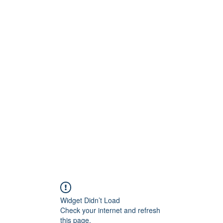
Technik
to und Video
Widget Didn’t Load
Check your internet and refresh
this page.