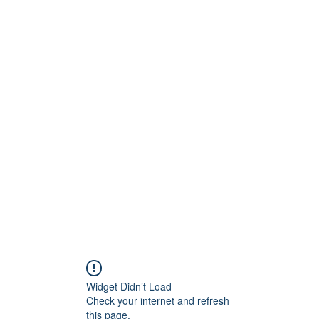
Technik
to und Video
Widget Didn’t Load
Check your internet and refresh
this page.