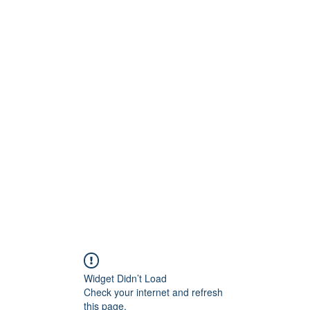
Technik
to und Video
Widget Didn’t Load
Check your internet and refresh
this page.