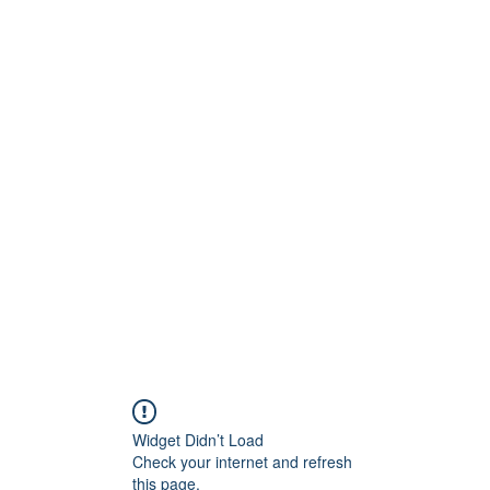
Technik
to und Video
Widget Didn’t Load
Check your internet and refresh
this page.