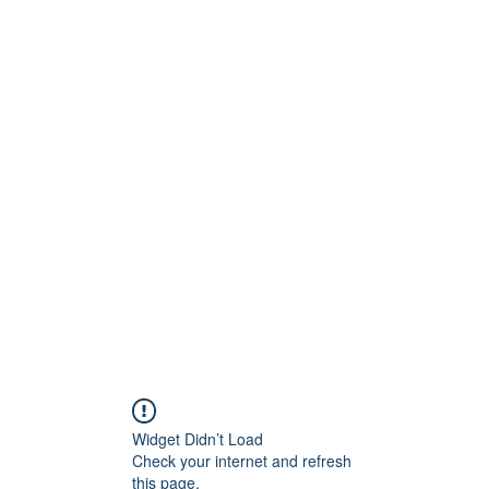
Technik
to und Video
Widget Didn’t Load
Check your internet and refresh
this page.