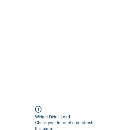
Technik
to und Video
Widget Didn’t Load
Check your internet and refresh
this page.