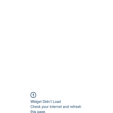
Technik
to und Video
Widget Didn’t Load
Check your internet and refresh
this page.