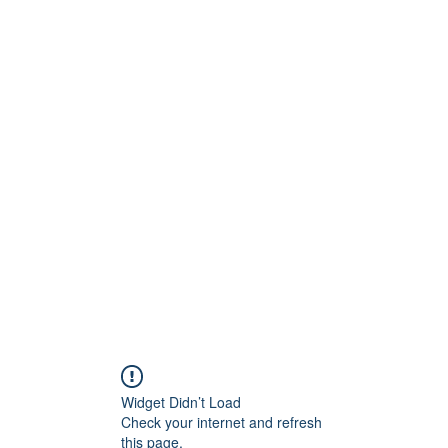
Technik
to und Video
Widget Didn’t Load
Check your internet and refresh
this page.