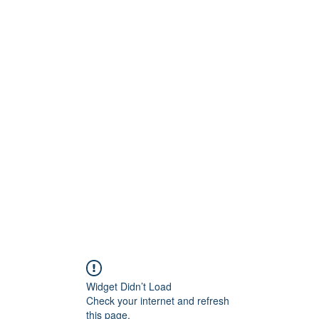
Technik
to und Video
Widget Didn’t Load
Check your internet and refresh
this page.