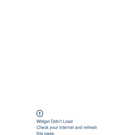
Technik
to und Video
Widget Didn’t Load
Check your internet and refresh
this page.