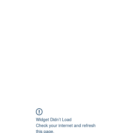
Technik
to und Video
Widget Didn’t Load
Check your internet and refresh
this page.