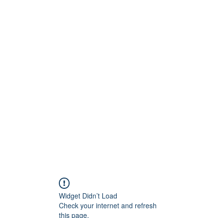
Technik
to und Video
Widget Didn’t Load
Check your internet and refresh
this page.