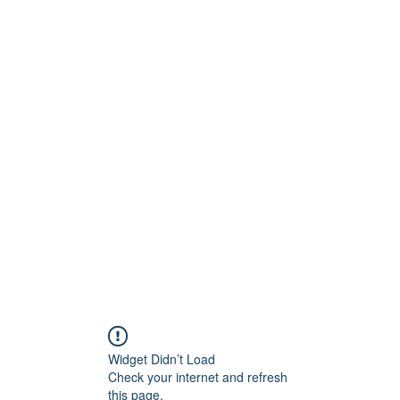
Technik
to und Video
Widget Didn’t Load
Check your internet and refresh
this page.