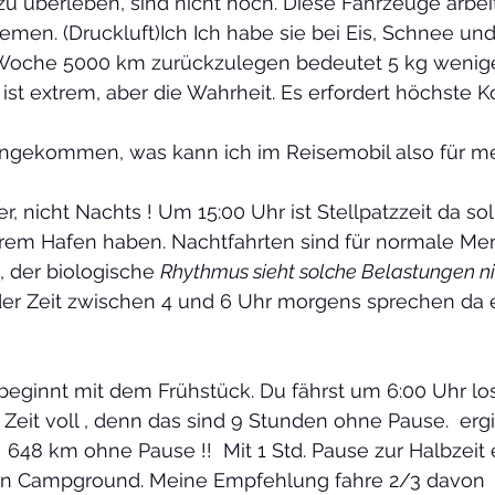
u überleben, sind nicht hoch. Diese Fahrzeuge arbei
men. (Druckluft)Ich Ich habe sie bei Eis, Schnee un
r Woche 5000 km zurückzulegen bedeutet 5 kg wenige
ist extrem, aber die Wahrheit. Es erfordert höchste K
 angekommen, was kann ich im Reisemobil also für m
erem Hafen haben. Nachtfahrten sind für normale Me
 der biologische 
Rhythmus sieht solche Belastungen nic
 der Zeit zwischen 4 und 6 Uhr morgens sprechen da 
                                                                                      
beginnt mit dem Frühstück. Du fährst um 6:00 Uhr lo
Zeit voll , denn das sind 9 Stunden ohne Pause.  erg
 648 km ohne Pause !!  Mit 1 Std. Pause zur Halbzeit 
en Campground. Meine Empfehlung fahre 2/3 davon  