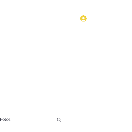
Anmelden
Start
Kultur
Geschichte
Technik
Blog
Mehr
Fotos