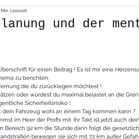
 Min. Lesezeit
Presse
Team
Geschichte
Historische Technik
planung und der men
d Tourenplanung,
Film und Foto
erschrift für einen Beitrag ! Es ist mir eine Herzen
hema zu berichten.
fernung die du zurücklegen möchtest !
ätzen oder würdest du maximal belastet an die Gre
entliche Sicherheitsrisiko ! 
it dein Fahrzeug wohl an einem Tag kommen kann ?
t im Heer der Profis mit. Ihr Takt ist jetzt auch dein
m Bereich 92 km die Stunde,dann folgt die gesetzlic
Landstraßen bewegen sie sich mit 72 km außer Gefahr