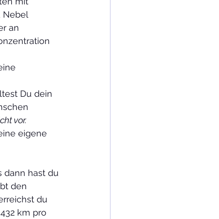
ten mit 
d Nebel 
r an 
onzentration 
eine 
nschen 
ht vor.
eine eigene 
                 
s dann hast du 
ibt den 
erreichst du 
432 km pro 