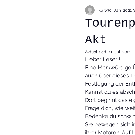
Karl
30. Jan. 2021
3
Videos Reportagen
Codex
Touren
Reisemobiltechnik
Reisen un
Akt
Aktualisiert:
11. Juli 2021
Lieber Leser !
Eine Merkwürdige Üb
auch über dieses T
Festlegung der Ent
Kannst du es absch
Dort beginnt das eig
Frage dich, wie we
Bedenke du schwimms
Sie bewegen sich i
ihrer Motoren. Auf 