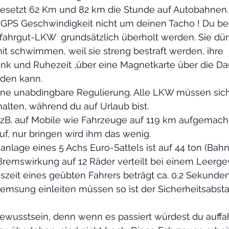
gesetzt 62 Km und 82 km die Stunde auf Autobahnen.
 GPS Geschwindigkeit nicht um deinen Tacho ! Du beg
fahrgut-LKW  grundsätzlich überholt werden. Sie dürf
it schwimmen, weil sie streng bestraft werden, ihre 
nk und Ruhezeit ,über eine Magnetkarte über die Da
rden kann.
eine unabdingbare Regulierung. Alle LKW müssen sich 
alten, während du auf Urlaub bist.
zB. auf Mobile wie Fahrzeuge auf 119 km aufgemach
auf, nur bringen wird ihm das wenig.
nlage eines 5 Achs Euro-Sattels ist auf 44 ton (Bah
Bremswirkung auf 12 Räder verteilt bei einem Leergew
nszeit eines geübten Fahrers beträgt ca. 0,2 Sekunden
remsung einleiten müssen so ist der Sicherheitsabst
ewusstsein, denn wenn es passiert würdest du auffa