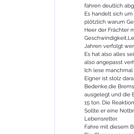
fahren deutlich ab
Es handelt sich um
plötzlich warum Ge
Heer der Frächter m
Geschwindigkeit,Le
Jahren verfolgt we
Es hat also alles s
also angepasst verh
Ich lese manchmal 
Eigner ist stolz dar
Bedenke,die Bremsa
ausgelegt und die 
15 ton. Die Reaktio
Sollte er eine Notb
Lebensretter. 
Fahre mit diesem B