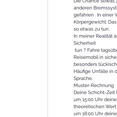
Die Chance sowas z
anderen Bremssyste
gefahren . In eine
Körpergewicht. Das 
so etwas zu tun.
In meiner Realität
Sicherheit   
 tun ? Fahre tagsüber, nicht Nachts ! Um 15:00 Uhr ist Stellpatzzeit da solltest Du dein 
Reisemobil in sich
besonders tückisch,
Häufige Unfälle in
Sprache.                       
Muster-Rechnung
Deine Schicht-Zeit 
um 15:00 Uhr deine 
theoretischen Wert 
um 16:00 Uhr dein