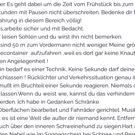
er. Es geht dabei um die Zeit vom Frühstück bis zum
2 Stunden mit Pausen nicht überschreiten. Bedenke dir 
fahrung in diesem Bereich völlig!
s,arbeite sicher und mit Bedacht.
 leisen Sohlen und du wirst ihn nicht bemerken.
 sind 50 m zum Vordermann nicht weniger. Meine grö
container  aufzufahren ,weil es dort gar keine Knau
len Angelegenheit !
n bedarf es einer Technik, Keine Sekunde darf deine
hlassen ! Rücklichter und Verkehrssituation genau 
ußt im Bruchteil einer Sekunde reagieren. Niemals d
lassen.Wenn du weist wie, kannst du das verhindern.
erden. Ich habe in Gedanken Schränke 
rflächen bearbeitet und Fahrräder gerichtet. Musi
rt es ist eine Welt die außer dir niemand kennt. Entfe
uch über den inneren Schweinehund zu siegen.Hart 
ten Nebel wie im Sonnenschein bei Schnee und Reg