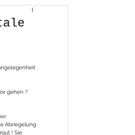
Kultur im Wandel
tale
sangelegenheit
nze gehen ?
er.
he Abriegelung 
gut ! Sie 