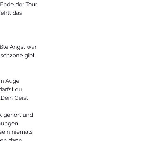
 Ende der Tour 
fehlt das 
ßte Angst war 
tschzone gibt.
 
im Auge 
arfst du 
Dein Geist 
k gehört und 
rnungen 
sein niemals 
en dann 