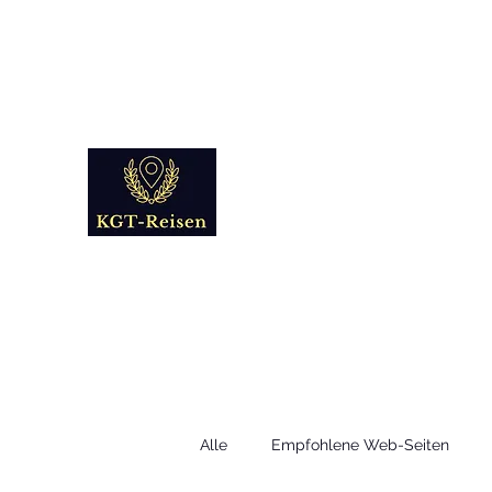
info@kgt-
reisen.com
Kultur Geschichte 
Reise - und Reisemobil Blog Fo
Alle
Empfohlene Web-Seiten