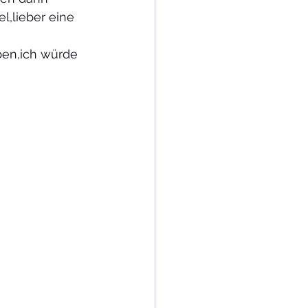
l,lieber eine 
ben,ich würde 
                 