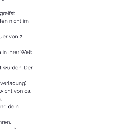
reifst 
en nicht im 
uer von 2 
in ihrer Welt 
t wurden. Der 
nverladung) 
icht von ca. 
.
and dein 
hren.