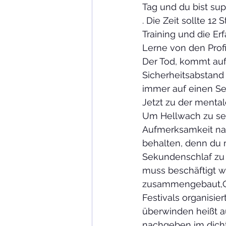
Tag und du bist sup
. Die Zeit sollte 1
Training und die Er
Lerne von den Profi
Der Tod, kommt auf
Sicherheitsabstand
immer auf einen See
Jetzt zu der menta
Um Hellwach zu sei
Aufmerksamkeit nac
behalten, denn du m
Sekundenschlaf zu 
muss beschäftigt w
zusammengebaut,Obe
Festivals organisie
überwinden heißt a
nachgeben im dich