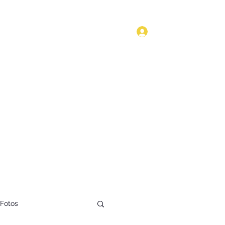
Anmelden
Start
Kultur
Geschichte
Technik
Blog
Mehr
Fotos