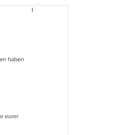
Kultur im Wandel
gen haben 
r eurer 