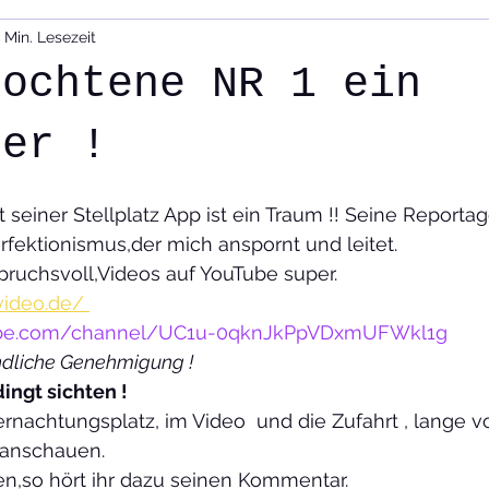
1 Min. Lesezeit
Presse
Team
Geschichte
Historische Technik
fochtene NR 1 ein
d Tourenplanung,
Film und Foto
der !
 seiner Stellplatz App ist ein Traum !! Seine Reporta
fektionismus,der mich anspornt und leitet.
pruchsvoll,Videos auf YouTube super.
video.de/
ube.com/channel/UC1u-0qknJkPpVDxmUFWkl1g
undliche Genehmigung !
ngt sichten !  
rnachtungsplatz, im Video  und die Zufahrt , lange vo
 anschauen.
en,so hört ihr dazu seinen Kommentar.