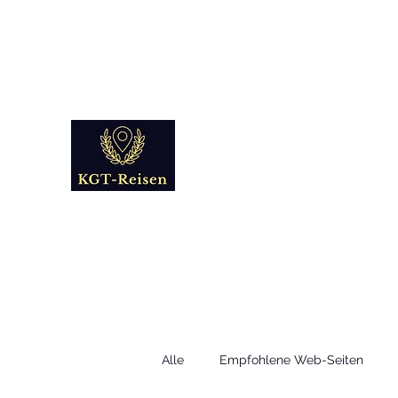
info@kgt-
reisen.com
Kultur Geschichte 
Reise - und Reisemobil Blog Fo
Alle
Empfohlene Web-Seiten