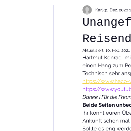
Karl
31. Dez. 2020
Videos Reportagen
Codex
Unange
Reisemobiltechnik
Reisen un
Reisen
Aktualisiert:
10. Feb. 2021
Hartmut Konrad  mit
einen Hang zum Per
Technisch sehr ans
https://www.haco-
https://www.yout
Danke ! Für die Fre
Beide Seiten unbedi
Ihr könnt euren Übe
Ankunft schon mal
Sollte es eng werd