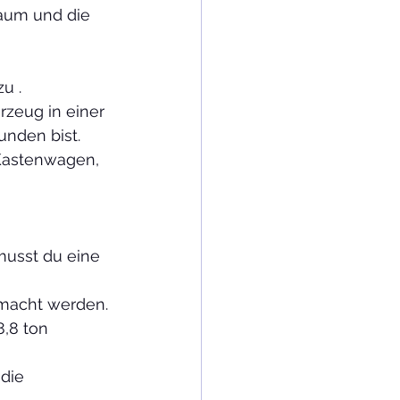
raum und die 
u .
rzeug in einer 
unden bist. 
 Kastenwagen, 
musst du eine 
emacht werden.
8,8 ton 
die 