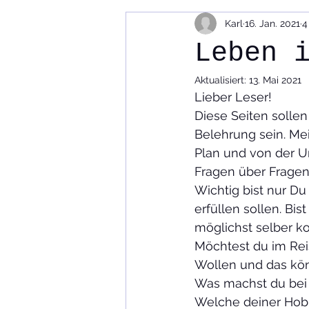
Karl
16. Jan. 2021
4
Videos Reportagen
Codex
Leben 
Aktualisiert:
13. Mai 2021
Reisemobiltechnik
Reisen un
Lieber Leser! 
Diese Seiten solle
Belehrung sein. Me
Plan und von der U
Fragen über Fragen,
Wichtig bist nur Du
erfüllen sollen. Bi
möglichst selber ko
Möchtest du im Re
Wollen und das kön
Was machst du bei 
Welche deiner Hobb