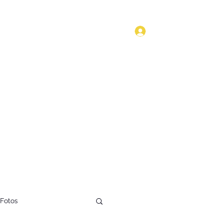
Anmelden
Start
Kultur
Geschichte
Technik
Blog
Mehr
Fotos