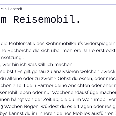
 Min. Lesezeit
Presse
Team
Geschichte
Historische Technik
im Reisemobil.
d Tourenplanung,
Film und Foto
n die Problematik des Wohnmobilkaufs widerspiegeln
ine Recherche die sich über mehrere Jahre erstreckt
msetzung .
 wer bin ich was will ich machen.
 selbst ! Es gilt genau zu analysieren welchen Zweck
st du alleine oder zu zweit ? Gehst du essen, oder möc
chen ? Teilt dein Partner deine Ansichten oder eher n
isemobil leben oder nur Wochenendausflüge machen
nen hängt von der Zeit ab, die du im Wohnmobil verbr
3 Wochen Regen, würdest du es ertragen oder resig
ys kannst du im inneren deines Mobiles ausführen 