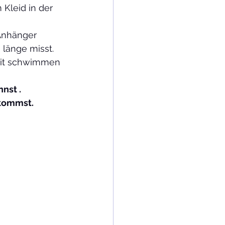
Kleid in der 
Anhänger 
 länge misst. 
 mit schwimmen 
.         