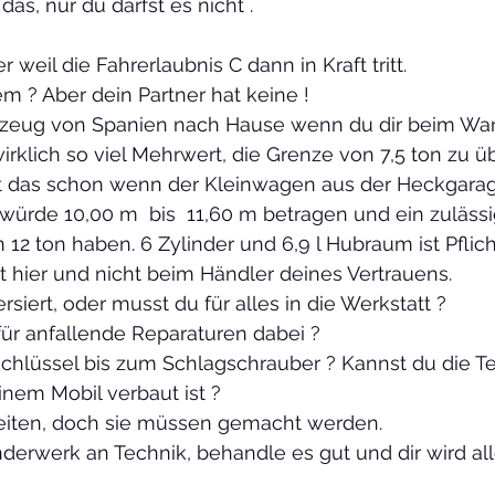
as, nur du darfst es nicht .
 weil die Fahrerlaubnis C dann in Kraft tritt.
em ? Aber dein Partner hat keine !
hrzeug von Spanien nach Hause wenn du dir beim Wa
wirklich so viel Mehrwert, die Grenze von 7,5 ton zu ü
t das schon wenn der Kleinwagen aus der Heckgarage
würde 10,00 m  bis  11,60 m betragen und ein zulässi
2 ton haben. 6 Zylinder und 6,9 l Hubraum ist Pflich
 hier und nicht beim Händler deines Vertrauens.
rsiert, oder musst du für alles in die Werkstatt ?
ür anfallende Reparaturen dabei ? 
lüssel bis zum Schlagschrauber ? Kannst du die Te
inem Mobil verbaut ist ?
gkeiten, doch sie müssen gemacht werden.
derwerk an Technik, behandle es gut und dir wird all