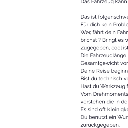
Das Fahrzeug kann d
Das ist folgenschwer
Für dich kein Probl
Wer, fährt dein Fa
brichst ? Bringt es 
Zugegeben, cool is
Die Fahrzeuglänge 
Gesamtgewicht von 1
Deine Reise beginnt
Bist du technisch ve
Hast du Werkzeug f
Vom Drehmomentsch
verstehen die in de
Es sind oft Kleini
Du benutzt ein Wun
zurückgegeben.