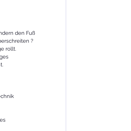
ndern den Fuß 
berschreiten ?
 rollt.
ges 
t.
chnik 
es 