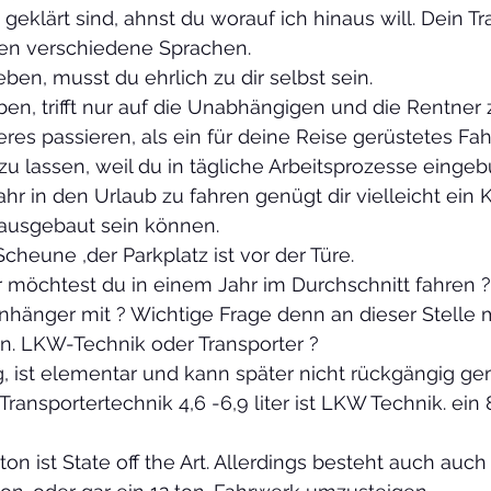
eklärt sind, ahnst du worauf ich hinaus will. Dein T
hen verschiedene Sprachen.
en, musst du ehrlich zu dir selbst sein.
ben, trifft nur auf die Unabhängigen und die Rentner z
s passieren, als ein für deine Reise gerüstetes Fah
u lassen, weil du in tägliche Arbeitsprozesse eingeb
r in den Urlaub zu fahren genügt dir vielleicht ein
 ausgebaut sein können.
cheune ,der Parkplatz ist vor der Türe.
r möchtest du in einem Jahr im Durchschnitt fahren ?
nhänger mit ? Wichtige Frage denn an dieser Stelle 
en. LKW-Technik oder Transporter ?
, ist elementar und kann später nicht rückgängig g
Transportertechnik 4,6 -6,9 liter ist LKW Technik. ein 
ton ist State off the Art. Allerdings besteht auch auch 