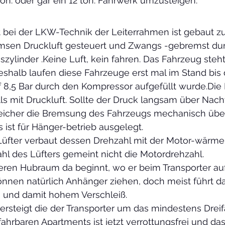
ton. oder gar ein 12 ton. Fahrwerk umzusteigen.
st bei der LKW-Technik der Leiterrahmen ist gebaut 
msen Druckluft gesteuert und Zwangs -gebremst du
ylinder .Keine Luft, kein fahren. Das Fahrzeug steht
eshalb laufen diese Fahrzeuge erst mal im Stand bis d
f 8,5 Bar durch den Kompressor aufgefüllt wurde.Di
lls mit Druckluft. Sollte der Druck langsam über Nacht
eicher die Bremsung des Fahrzeugs mechanisch üb
ist für Hänger-betrieb ausgelegt. 
-Lüfter verbaut dessen Drehzahl mit der Motor-wärme 
ahl des Lüfters gemeint nicht die Motordrehzahl.
en Hubraum da beginnt, wo er beim Transporter aufhört. 
önnen natürlich Anhänger ziehen, doch meist führt d
und damit hohem Verschleiß.  
ersteigt die der Transporter um das mindestens Dreif
ahrbaren Apartments ist jetzt verrottungsfrei und da