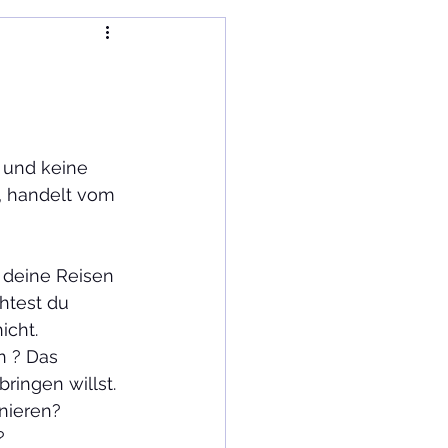
Kultur im Wandel
 und keine 
, handelt vom 
 deine Reisen 
htest du 
icht. 
 ? Das 
ingen willst. 
nieren? 
?