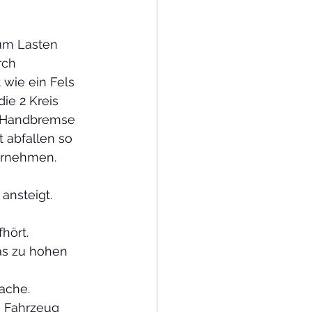
zum Lasten 
rch 
 wie ein Fels 
ie 2 Kreis 
e Handbremse 
 abfallen so 
ernehmen. 
ansteigt. 
                
as zu hohen 
ache.
s Fahrzeug 