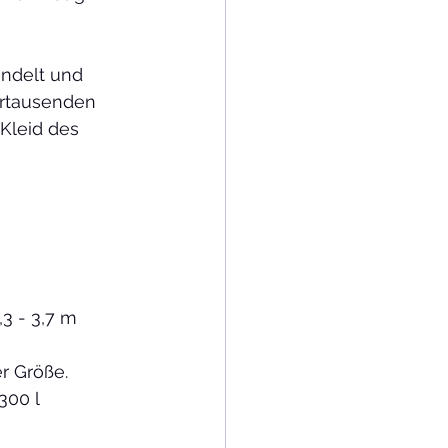
ndelt und 
ertausenden 
Kleid des 
3 - 3,7 m 
r Größe.
300 l 