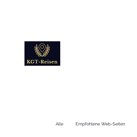
info@kgt-
reisen.com
Kultur Geschichte 
Reise - und Reisemobil Blog Fo
Alle
Empfohlene Web-Seiten