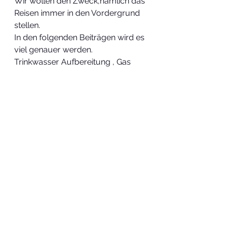
Wir wollen den Zweck,nämlich das 
Reisen immer in den Vordergrund 
stellen.
In den folgenden Beiträgen wird es 
viel genauer werden.
Trinkwasser Aufbereitung , Gas 
und Stromversorgung, 
Grauwasser und Abwasser, 
Toilettenentlüftung und alle 
anderen Systeme.
Meine Überlegungen
Technik und Werkzeuge