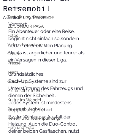
Reisemobil
Historie
Technik und Werkzeuge
Aktualisiert:
29. Mai 2021
Vorwort: 
EL CÓNDOR PASA
Ein Abenteuer oder eine Reise, 
Fotos
beginnt nicht einfach so,sondern 
Videos Reportagen
bedarf einer exakten Planung.
Nichts ist ärgerlicher und teurer als 
Codex
ein Versagen in dieser Liga.
Presse
Team
Grundsätzliches:
Back-Up Systeme sind zur 
Geschichte
Unterstützung des Fahrzeugs und 
Historische Technik
dienen der Sicherheit .
Kultur im Wandel
Jedes System ist mindestens 
Reisemobiltechnik
doppelt abgesichert.
Bz.: Im Winter,der Ausfall der 
Reisen und Tourenplanung,
Heizung. Auch die Duo-Control 
Film und Foto
deiner beiden Gasflaschen, nutzt 